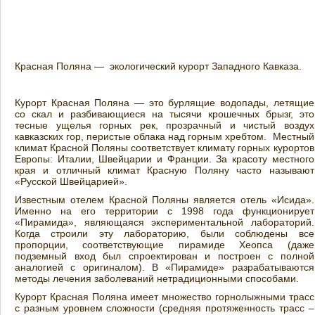
Красная Поляна — экологический курорт Западного Кавказа.
Курорт Красная Поляна — это бурлящие водопады, летящие
со скал и разбивающиеся на тысячи крошечных брызг, это
тесные ущелья горных рек, прозрачный и чистый воздух
кавказских гор, перистые облака над горным хребтом. Местный
климат Красной Поляны соответствует климату горных курортов
Европы: Италии, Швейцарии и Франции. За красоту местного
края и отличный климат Красную Поляну часто называют
«Русской Швейцарией».
Известным отелем Красной Поляны является отель «Исида».
Именно на его территории с 1998 года функционирует
«Пирамида», являющаяся экспериментальной лабораторий.
Когда строили эту лабораторию, были соблюдены все
пропорции, соответствующие пирамиде Хеопса (даже
подземный вход был спроектирован и построен с полной
аналогией с оригиналом). В «Пирамиде» разрабатываются
методы лечения заболеваний нетрадиционными способами.
Курорт Красная Поляна имеет множество горнолыжными трасс
с разным уровнем сложности (средняя протяженность трасс –