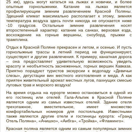
25 км), здесь могут кататься на лыжах и новички, и более
опытные горнолыжники. Катание на лыжах является
профилирующим зимним развлечением Красной Поляны.
Здешний климат максимально располагает к этому, зимняя
температура воздуха здесь почти никогда не опускается ниже
-10 градусов. Остальные зимние развлечения носят
второстепенный характер: катание на санках, верховая езда,
восхождение на горные вершины, сноуборд, прыжки с
трамплина.
Отдых в Красной Поляне прекрасен и летом, и осенью. И пусть
горнолыжные трассы в летний период не функционируют,
существуют и другие развлечения. К примеру, канатная дорога
– она предоставляет удивительную возможность увидеть
красоту и необъятность заснеженных, горных вершин Кавказа.
Приятно порадуют туристов экскурсии к водопаду «Девичьи
слезы», дегустации вин местного изготовления и меда. А как
приятен живительный аромат местных лугов, пахнущих смесью
луговых трав и морского воздуха!
На время отдыха на курорте можно остановиться в одной из
его гостиниц или отелей. Гала-Альпик в Красной Поляне
является одним из самых известных отелей. Здание отеля
трехэтажное, вместительное, имеет множество
комфортабельных номеров для постояльцев. Известными
также являются другие отели и гостиницы курорта: «Гранд
Отель Поляна», «Ачишхо», «Аибга», «Тройка», «Фламинго».
Красная поляна является одним из самым популярных зимних