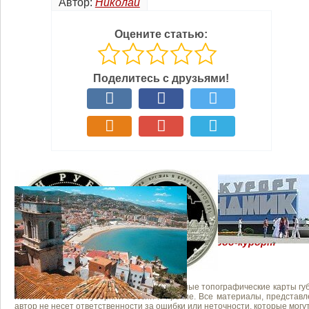
Автор:
Николай
Оцените статью:
Поделитесь с друзьями!
Похожие записи:
Город-курорт
Золотые монеты из набора «Московский Кремль и
Красная площадь»
Валенсия – удивительный испанский город-курорт
На сайте "Картолог" представлены старинные топографические карты губ
населенных мест губерний России и прочие. Все материалы, представл
автор не несет ответственности за ошибки или неточности, которые мог