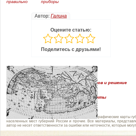
правильно
приборы
Автор:
Галина
Оцените статью:
Поделитесь с друзьями!
Похожие записи:
Образование Корпуса военных топографов и решение
вопроса с его комплектованием.
Что такое картография
Картография в России – интересные факты
На сайте "Картолог" представлены старинные топографические карты губ
населенных мест губерний России и прочие. Все материалы, представл
автор не несет ответственности за ошибки или неточности, которые мог