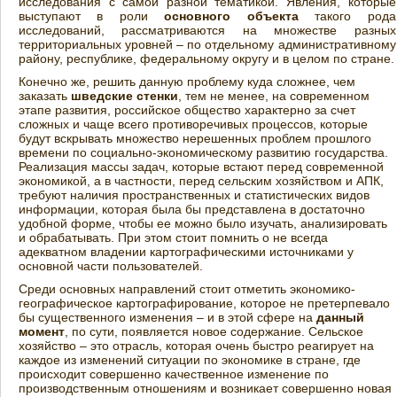
исследования с самой разной тематикой. Явления, которые
выступают в роли
основного объекта
такого рода
исследований, рассматриваются на множестве разных
территориальных уровней – по отдельному административному
району, республике, федеральному округу и в целом по стране.
Конечно же, решить данную проблему куда сложнее, чем
заказать
шведские стенки
, тем не менее, на современном
этапе развития, российское общество характерно за счет
сложных и чаще всего противоречивых процессов, которые
будут вскрывать множество нерешенных проблем прошлого
времени по социально-экономическому развитию государства.
Реализация массы задач, которые встают перед современной
экономикой, а в частности, перед сельским хозяйством и АПК,
требуют наличия пространственных и статистических видов
информации, которая была бы представлена в достаточно
удобной форме, чтобы ее можно было изучать, анализировать
и обрабатывать. При этом стоит помнить о не всегда
адекватном владении картографическими источниками у
основной части пользователей.
Среди основных направлений стоит отметить экономико-
географическое картографирование, которое не претерпевало
бы существенного изменения – и в этой сфере на
данный
момент
, по сути, появляется новое содержание. Сельское
хозяйство – это отрасль, которая очень быстро реагирует на
каждое из изменений ситуации по экономике в стране, где
происходит совершенно качественное изменение по
производственным отношениям и возникает совершенно новая