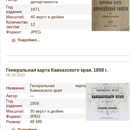
департамента
Год
1871
издания:
Масштаб:
40 верст в дюйме
Количество
12
листов:
Формат:
JPEG
Подробнее…
Генеральная карта Кавказского края, 1858 г.
06.10.2010
Генеральная карта
Название:
Кавказского края
Автор:
—
Год
1858
издания:
Масштаб:
30 верст в дюйме
Формат:
JPEG
Размер:
48 MB
Подробнее…