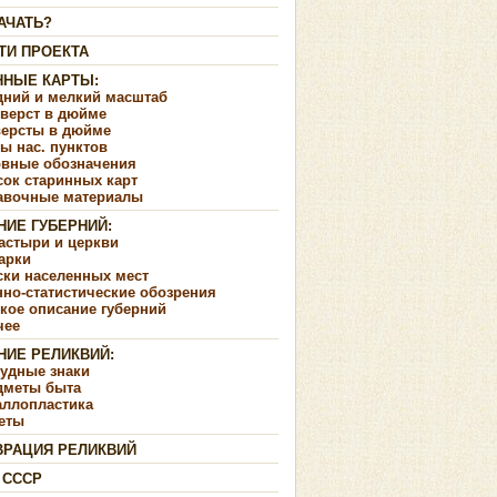
АЧАТЬ?
ТИ ПРОЕКТА
ННЫЕ КАРТЫ:
дний и мелкий масштаб
 верст в дюйме
версты в дюйме
ы нас. пунктов
овные обозначения
сок старинных карт
авочные материалы
НИЕ ГУБЕРНИЙ:
астыри и церкви
арки
ски населенных мест
но-статистические обозрения
кое описание губерний
чее
НИЕ РЕЛИКВИЙ:
рудные знаки
дметы быта
аллопластика
еты
ВРАЦИЯ РЕЛИКВИЙ
 СССР