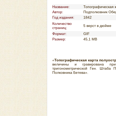
Название:
Топографическая 
Автор:
Подполковник Обер
Год издания:
1842
Количество
5 верст в дюйме
страниц:
Формат:
GIF
Размер:
45,1 MB
«
Топографическая карта полуост
величины и гравирована при
тригонометрической Ген. Штаба 
Полковника Бетева».