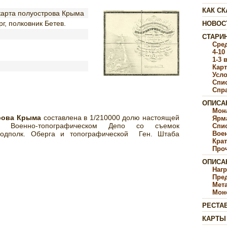
КАК СК
карта полуострова Крыма
г, полковник Бетев.
НОВОС
СТАРИ
Сре
4-10
1-3 
Карт
Усл
Спи
Спр
ОПИСА
Мон
рова Крыма
составлена в 1/210000 долю настоящей
Ярм
 Военно-топографическом Депо со съемок
Спи
Подполк. Оберга и топографической Ген. Штаба
Воен
Крат
Про
ОПИСА
Наг
Пре
Мет
Мон
РЕСТА
КАРТЫ