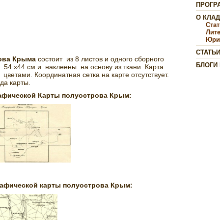
ПРОГР
О КЛА
Ста
Лит
Юри
СТАТЬ
ова Крыма
состоит из 8 листов и одного сборного
БЛОГИ
54 x44 см и наклеены на основу из ткани. Карта
ветами. Координатная сетка на карте отсутствует.
да карты.
афической Карты полуострова Крым
:
рафической карты полуострова Крым
: