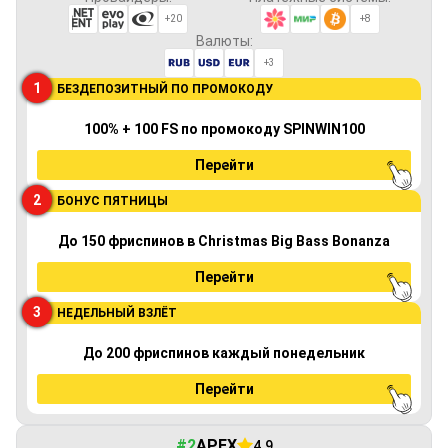
+20
+8
Валюты:
+3
1
БЕЗДЕПОЗИТНЫЙ ПО ПРОМОКОДУ
100% + 100 FS по промокоду SPINWIN100
Перейти
2
БОНУС ПЯТНИЦЫ
До 150 фриспинов в Christmas Big Bass Bonanza
Перейти
3
НЕДЕЛЬНЫЙ ВЗЛЁТ
До 200 фриспинов каждый понедельник
Перейти
#2
APEX
4.9