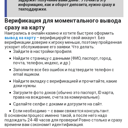
задержит получение вами денег. Уточнить эту
информацию, как и оборот депозита, нужно сразу в
техподдержке.
Верификация для моментального вывода
сразу на карту
Наигрались в онлайн казино и хотите быстрее оформить
вывод на карту
– верифицируйте свой аккаунт. Без
верификации доверие к игроку меньше, поэтому пройденная
ускорит обслуживание его заявки. Что делать:
Зайдите в настройки профиля.
Найдите страницу с данными (ФИО, паспорт, город,
почта, телефон, индекс, и др.)
Заполните все без ошибок и подтвердите телефон с
email ящиком.
Найдите вкладку с верификацией и прочитайте, какие
доки нужны.
Загрузите фото доков (обычно это паспорт, ID карта,
права на вождение, счета за коммунальные).
Сделайте селфи с доками и догрузите на сайт.
Если необходимо – с вами свяжется консультант.
В основном процесс именно такой, а после него надо
подождать 24-48 часов для проверки! Ровно столько и сразу
времени вам сэкономит идентификация.