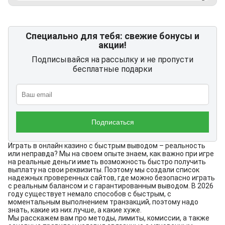
Специально для тебя: свежие бонусы и
акции!
Подписывайся на рассылку и не пропусти
бесплатные подарки
Играть в онлайн казино с быстрым выводом – реальность
или неправда? Мы на своем опыте знаем, как важно при игре
на реальные деньги иметь возможность быстро получить
выплату на свои реквизиты. Поэтому мы создали список
надежных проверенных сайтов, где можно безопасно играть
с реальным балансом и с гарантированным выводом. В 2026
году существует немало способов с быстрым, с
моментальным выполнением транзакций, поэтому надо
знать, какие из них лучше, а какие хуже.
Мы расскажем вам про методы, лимиты, комиссии, а также