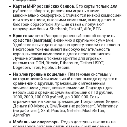
Карты МИР российских банков
. Это карты только для
рублевого оборота, россиянам играть с ними
максимально комфортно. Отличаются низкой комиссией
или отсутствием, высокими лимитами, вывод денег с
быстрой обработкой. Лучшие отзывы получают
популярные банки: Sberbank, Tinkoff, Alfa, ВТБ.
Криптовалюта
. Распространенный способ получить
средства (выигрыш) анонимно и крупными суммами.
Удобство и выгода вывода на крипту зависит от токена.
Некоторые токены имеют высокую волатильность
курса, высокую комиссию и долго переправляются.
Лучшие отзывы о токенах крипты для игровых
автоматов: TON, Bitcoin, Ethereum, Tether USDT,
Dogecoin, Tron, Ripple, Litecoin.
На электронные кошельки
. Платежные системы, у
которых низкий минимальный порог вывода средств в
сравнении с другими, транзакции с мгновенным
зачислением денег, низкие комиссии. Подходят для
небольших и средних сумм выигрышей от 10 рублей,
1000, 2000, 100 000 рублей, до 3 000 000. Есть
ограничения на кол-во транзакций. Популярные: Яндекс
Деньги (Ю-Money), Qiwi/Киви (не работает), Webmoney
(не работает), Skrill, Piastrix, Neteller, MuchBetter,
AstroPay.
Мобильные операторы
. Редко доступны выплаты на
операторов сотовой связи, отзывы о них не самые