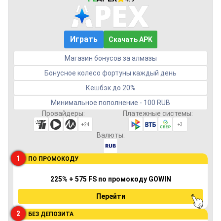
Играть
Скачать APK
Магазин бонусов за алмазы
Бонусное колесо фортуны каждый день
Кешбэк до 20%
Минимальное пополнение - 100 RUB
Провайдеры:
Платежные системы:
+24
+3
Валюты:
1
ПО ПРОМОКОДУ
225% + 575 FS по промокоду GOWIN
Перейти
2
БЕЗ ДЕПОЗИТА