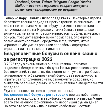
Facebook, Steam, Twitter, Telegram, Google, Yandex,
Mail ru – это тоже варианты создать аккаунт с
моментальным процессом регистрации.
Теперь о нарушениях и их последствиях
. Некоторые игроки
безответственно подходят к регистрации на лицензионные
сайты, не понимая, что это в будущем может сказаться на
получении выплаты. Нередко у таких бывают несколько
аккаунтов, из-за чего потом начинаются проблемы: не дают
бонусы, требуют верификацию побыстрее, блокируют
возможность получить средства, и т.д. Учтите, что в
игровом клубе умеют разными способами определить:
скрывает ли что-то клиент или нет.
Бездепозитные бонусы в онлайн казино
за регистрацию 2026
В 2026 году в очень многих онлайн казино новичкам
выделяют бездепозитные бонусы. На них разрешено играть
без вложений, то есть, вы без пополнения уже в игре. Самое
интересное, что бездепозитный бонус дает возможность
играть без пополнения счета, сэкономить средства, но
выиграть реальные деньги! И онлайн казино выведет вам эти
средства.
Единственное, что важно: приветственный
бездепозитный бонус за регистрацию
всегда небольшого
размера и надо сделать верификацию для его вывода. Чаще
всего это немного фриспинов или небольшая сумма денег.
Но зато это отличный шанс начать победное шествие,