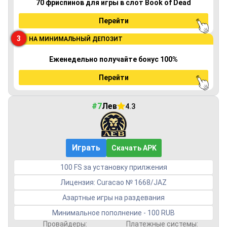
70 фриспинов для игры в слот Book of Dead
Перейти
3
НА МИНИМАЛЬНЫЙ ДЕПОЗИТ
Еженедельно получайте бонус 100%
Перейти
#7
Лев
4.3
Играть
Скачать APK
100 FS за установку прилжения
Лицензия: Curacao № 1668/JAZ
Азартные игры на раздевания
Минимальное пополнение - 100 RUB
Провайдеры:
Платежные системы: