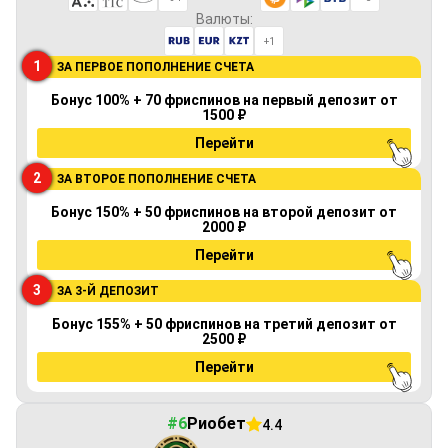
Валюты:
+1
1
ЗА ПЕРВОЕ ПОПОЛНЕНИЕ СЧЕТА
Бонус 100% + 70 фриспинов на первый депозит от
1500 ₽
Перейти
2
ЗА ВТОРОЕ ПОПОЛНЕНИЕ СЧЕТА
Бонус 150% + 50 фриспинов на второй депозит от
2000 ₽
Перейти
3
ЗА 3-Й ДЕПОЗИТ
Бонус 155% + 50 фриспинов на третий депозит от
2500 ₽
Перейти
#6
Риобет
4.4