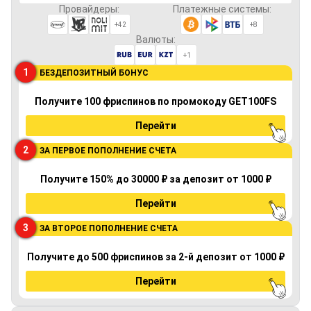
Провайдеры:
Платежные системы:
+42
+8
Валюты:
+1
1
БЕЗДЕПОЗИТНЫЙ БОНУС
Получите 100 фриспинов по промокоду GET100FS
Перейти
2
ЗА ПЕРВОЕ ПОПОЛНЕНИЕ СЧЕТА
Получите 150% до 30000 ₽ за депозит от 1000 ₽
Перейти
3
ЗА ВТОРОЕ ПОПОЛНЕНИЕ СЧЕТА
Получите до 500 фриспинов за 2-й депозит от 1000 ₽
Перейти