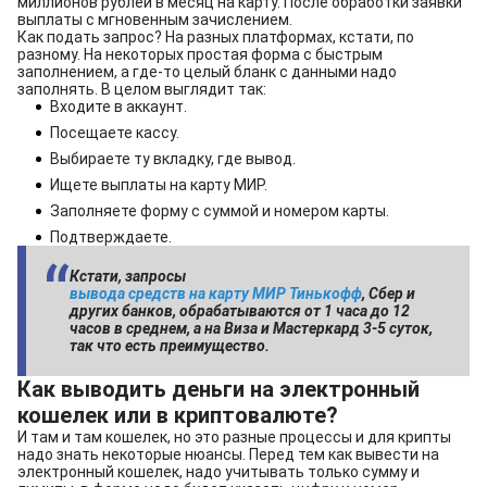
миллионов рублей в месяц на карту. После обработки заявки
выплаты с мгновенным зачислением.
Как подать запрос? На разных платформах, кстати, по
разному. На некоторых простая форма с быстрым
заполнением, а где-то целый бланк с данными надо
заполнять. В целом выглядит так:
Входите в аккаунт.
Посещаете кассу.
Выбираете ту вкладку, где вывод.
Ищете выплаты на карту МИР.
Заполняете форму с суммой и номером карты.
Подтверждаете.
Кстати, запросы
вывода средств на карту МИР Тинькофф
, Сбер и
других банков, обрабатываются от 1 часа до 12
часов в среднем, а на Виза и Мастеркард 3-5 суток,
так что есть преимущество.
Как выводить деньги на электронный
кошелек или в криптовалюте?
И там и там кошелек, но это разные процессы и для крипты
надо знать некоторые нюансы. Перед тем как вывести на
электронный кошелек, надо учитывать только сумму и