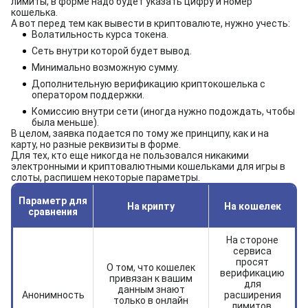
лимиты, в форме надо будет указать цифру и номер
кошелька.
А вот перед тем как вывести в криптовалюте, нужно учесть:
Волатильность курса токена.
Сеть внутри которой будет вывод.
Минимально возможную сумму.
Дополнительную верификацию криптокошелька с
оператором поддержки.
Комиссию внутри сети (иногда нужно подождать, чтобы
была меньше).
В целом, заявка подается по тому же принципу, как и на
карту, но разные реквизиты в форме.
Для тех, кто еще никогда не пользовался никакими
электронными и криптовалютными кошельками для игры в
слоты, распишем некоторые параметры.
Параметр для
На крипту
На кошелек
сравнения
На стороне
сервиса
просят
О том, что кошелек
верификацию
привязан к вашим
для
данным знают
Анонимность
расширения
только в онлайн
лимитов,