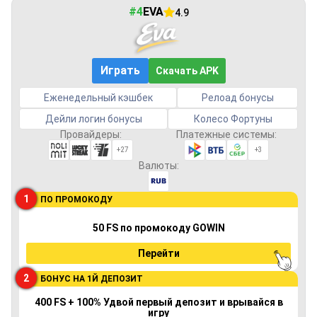
#4
EVA
4.9
Играть
Скачать APK
Еженедельный кэшбек
Релоад бонусы
Дейли логин бонусы
Колесо Фортуны
Провайдеры:
Платежные системы:
+27
+3
Валюты:
1
ПО ПРОМОКОДУ
50 FS по промокоду GOWIN
Перейти
2
БОНУС НА 1Й ДЕПОЗИТ
400 FS + 100% Удвой первый депозит и врывайся в
игру