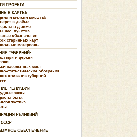
ТИ ПРОЕКТА
ННЫЕ КАРТЫ:
дний и мелкий масштаб
 верст в дюйме
версты в дюйме
ы нас. пунктов
овные обозначения
сок старинных карт
авочные материалы
НИЕ ГУБЕРНИЙ:
астыри и церкви
арки
ски населенных мест
но-статистические обозрения
кое описание губерний
чее
НИЕ РЕЛИКВИЙ:
рудные знаки
дметы быта
аллопластика
еты
ВРАЦИЯ РЕЛИКВИЙ
 СССР
АММНОЕ ОБЕСПЕЧЕНИЕ