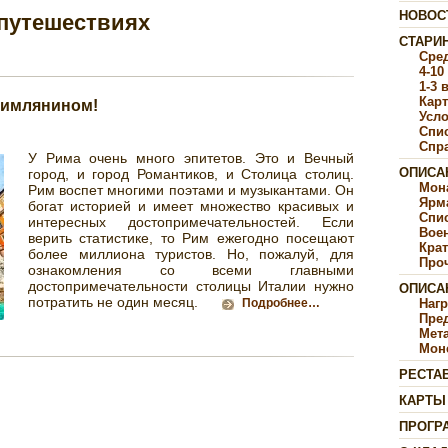
НОВОС
 путешествиях
СТАРИ
Сре
4-10
1-3 
Карт
римлянином!
Усл
Спи
Спр
У Рима очень много эпитетов. Это и Вечный
ОПИСА
город, и город Романтиков, и Столица столиц.
Мон
Рим воспет многими поэтами и музыкантами. Он
Ярм
богат историей и имеет множество красивых и
Спи
интересных достопримечательностей. Если
Воен
верить статистике, то Рим ежегодно посещают
Крат
более миллиона туристов. Но, пожалуй, для
Про
ознакомления со всеми главными
достопримечательности столицы Италии нужно
ОПИСА
потратить не один месяц.
Подробнее…
Наг
Пре
Мет
Мон
РЕСТА
КАРТЫ
ПРОГР