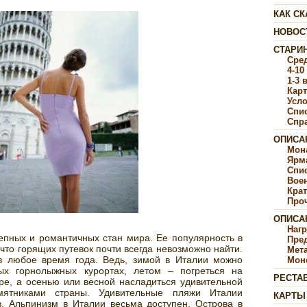
КАК СК
НОВОС
СТАРИ
Сре
4-10
1-3 
Карт
Усл
Спи
Спр
ОПИСА
Мон
Ярм
Спи
Воен
Крат
Про
ОПИСА
Наг
епных и романтичных стан мира. Ее популярность в
Пре
что горящих путевок почти всегда невозможно найти.
Мет
 в любое время года. Ведь, зимой в Италии можно
Мон
ых горнолыжных курортах, летом – погреться на
РЕСТА
ре, а осенью или весной насладиться удивительной
мятниками страны. Удивительные пляжи Италии
КАРТЫ
в. Альпинизм в Италии весьма доступен. Острова в