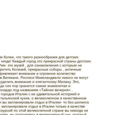
м более, что такого разнообразия для детских
 нигде! Каждый город это прекрасной страны достоин
им- это музей , для ознакомления с которым не
третить Колизей, прекрасные соборы , античные
Привлекает внимание и огромное количество
в Ватикане. Росписи Микеланджело никого не могут
уделить внимание и элегантному Милану. Это,
до сих пор хранится самая знаменитая и
онардо под названием «Тайная вечерня» .
городов Италии с ее удивительной историей и
итальянской кухне, о великолепном и качественном
и вы запланировали отдых в Италии- то без шопинга
ы запланировали отдых в Италии только в качестве
скурсий по этой великолепной стране вы никогда не
алию, вы погрузитесь в великолепный сон, который