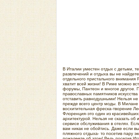
В Италии уместен отдых с детьми, те
развлечений и отдыха вы не найдете
отдельного пристального внимания Р
хватит всей жизни! В Риме можно вс
форумы, Пантеон и многое другое. 
православных памятников искусства 
отставить равнодушными! Нельзя не 
прежде всего центр моды. В Милане 
восхитительная фреска-творение Ле
Флоренция-это один из красивейших 
архитектурой. Нельзя не сказать об 
сервисе обслуживания в отелях. Есл
вам никак не обойтись. Даже если в
пляжного отдыха- то посетив пару эк
пожалеете об этом! Ведь посетив Ит