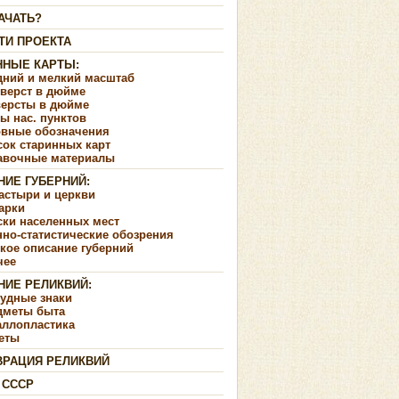
АЧАТЬ?
ТИ ПРОЕКТА
ННЫЕ КАРТЫ:
дний и мелкий масштаб
 верст в дюйме
версты в дюйме
ы нас. пунктов
овные обозначения
сок старинных карт
авочные материалы
НИЕ ГУБЕРНИЙ:
астыри и церкви
арки
ски населенных мест
но-статистические обозрения
кое описание губерний
чее
НИЕ РЕЛИКВИЙ:
рудные знаки
дметы быта
аллопластика
еты
ВРАЦИЯ РЕЛИКВИЙ
 СССР