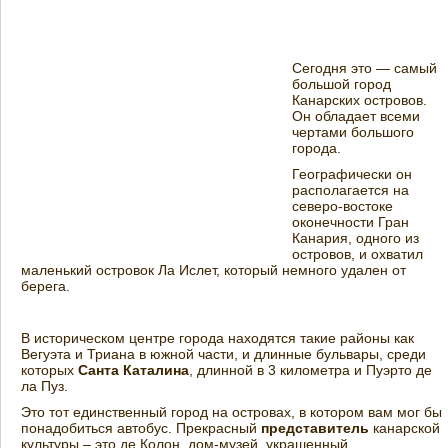
Сегодня это — самый
большой город
Канарских островов.
Он обладает всеми
чертами большого
города.
Географически он
располагается на
северо-востоке
оконечности Гран
Канария, одного из
островов, и охватил
маленький островок Ла Ислет, который немного удален от
берега.
В историческом центре города находятся такие районы как
Вегуэта и Триана в южной части, и длинные бульвары, среди
которых
Санта Каталина
, длинной в 3 километра и Пуэрто де
ла Пуз.
Это тот единственный город на островах, в котором вам мог бы
понадобиться автобус. Прекрасный
представитель
канарской
культуры – это де Колон, дом-музей, украшенный