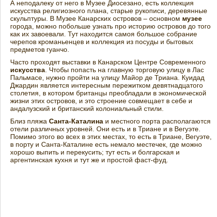
А неподалеку от него в Музее Диосезано, есть коллекция
искусства религиозного плана, старые рукописи, деревянные
скульптуры. В Музее Канарских островов – основном
музее
города, можно побольше узнать про историю островов до того
как их завоевали. Тут находится самоя большое собрание
черепов кроманьенцев и коллекция из посуды и бытовых
предметов гуанчо.
Часто проходят выставки в Канарском Центре Современного
искусства
. Чтобы попасть на главную торговую улицу в Лас
Пальмасе, нужно пройти на улицу Майор де Триана. Куидад
Джардин является интересным пережитком девятнадцатого
столетия, в котором британцы преобладали в экономической
жизни этих островов, и это строение совмещает в себе и
андалузский и британский колониальный стили.
Близ пляжа
Санта-Каталина
и местного порта располагаются
отели различных уровней. Они есть и в Триане и в Вегуэте.
Помимо этого во всех в этих местах, то есть в Триане, Вегуэте,
в порту и Санта-Каталине есть немало местечек, где можно
хорошо выпить и перекусить; тут есть и болгарская и
аргентинская кухня и тут же и простой фаст-фуд.