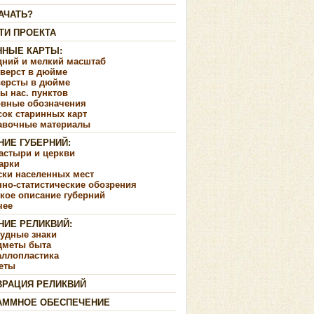
АЧАТЬ?
ТИ ПРОЕКТА
ННЫЕ КАРТЫ:
дний и мелкий масштаб
 верст в дюйме
версты в дюйме
ы нас. пунктов
овные обозначения
сок старинных карт
авочные материалы
НИЕ ГУБЕРНИЙ:
астыри и церкви
арки
ски населенных мест
но-статистические обозрения
кое описание губерний
чее
НИЕ РЕЛИКВИЙ:
рудные знаки
дметы быта
аллопластика
еты
ВРАЦИЯ РЕЛИКВИЙ
АММНОЕ ОБЕСПЕЧЕНИЕ