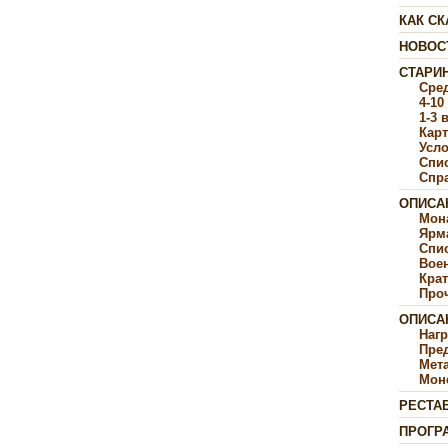
КАК СК
НОВОС
СТАРИ
Сре
4-10
1-3 
Карт
Усл
Спи
Спр
ОПИСА
Мон
Ярм
Спи
Воен
Крат
Про
ОПИСА
Наг
Пре
Мет
Мон
РЕСТА
ПРОГР