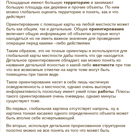
Площадные имеют большую
территорию
и занимают
большую площадь как деревни и прочие объекты. По ним
можно глобально оценить территорию и понять, как и что
действует.
Ориентирование с помощью карты на любой местности может
быть как общим, так и детальным. Общее
ориентирование
включает общую информацию об объектах которые могут
находиться но не иметь важное значение для проведения
операции перед какими –либо действиями.
Таким образом, это не точные ориентиры и используются для
глобальной карты местности дабы понять что где находится.
Детальное ориентирование обладает, как можно понять из
названия детальной ясностью о какой-либо
местности
при том
что все возможные отметки на карте тоже могут быть
помещены при таком виде.
Такое ориентирование несет в себе лишь частичную
осведомленность о местности, однако очень высокую
информативность поскольку имеет узкий план
работы
. Плюсы
такого ориентирования очень очевидны, однако минусы
существуют тоже.
Во-первых, глобальная картина отсутствует напрочь, ну а
картина тонкая касаемо одного определенного объекта может
быть вполне себе исчерпывающей.
Во-вторых, используя детальное прорисованное структурное
полотно можно не все понять из того что может быть