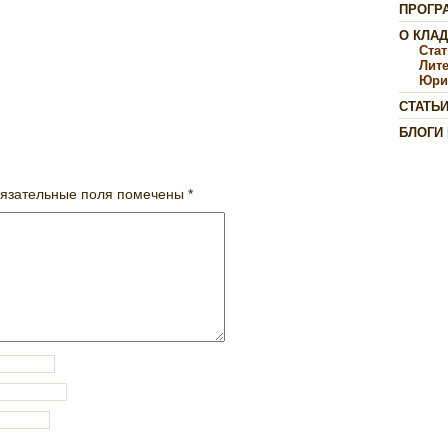
ПРОГР
О КЛА
Ста
Лит
Юри
СТАТЬ
БЛОГИ
язательные поля помечены
*