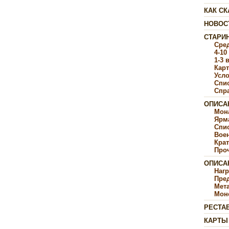
КАК СК
НОВОС
СТАРИ
Сре
4-10
1-3 
Карт
Усл
Спи
Спр
ОПИСА
Мон
Ярм
Спи
Воен
Крат
Про
ОПИСА
Наг
Пре
Мет
Мон
РЕСТА
КАРТЫ