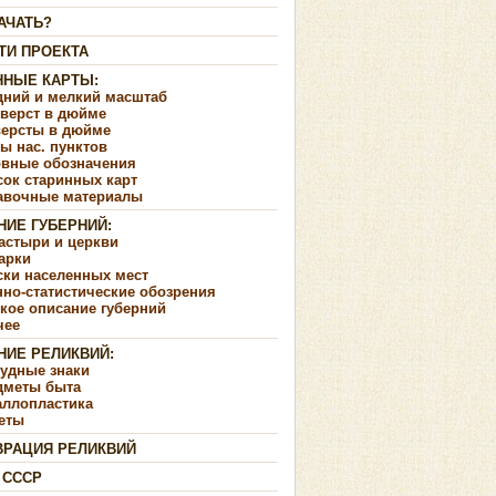
АЧАТЬ?
ТИ ПРОЕКТА
ННЫЕ КАРТЫ:
дний и мелкий масштаб
 верст в дюйме
версты в дюйме
ы нас. пунктов
овные обозначения
сок старинных карт
авочные материалы
НИЕ ГУБЕРНИЙ:
астыри и церкви
арки
ски населенных мест
но-статистические обозрения
кое описание губерний
чее
НИЕ РЕЛИКВИЙ:
рудные знаки
дметы быта
аллопластика
еты
ВРАЦИЯ РЕЛИКВИЙ
 СССР