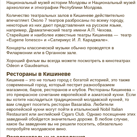
Национальный музей истории Молдовы и Национальный музей
археологии и этнографии Республики Молдова.
Количество театральных залов в Кишиневе действительно
впечатляет. Около 7 театров разбросаны по всему городу,
некоторые из них дают представления на русском языке,
например, Драматический театр имени А.П. Чехова.
Старейшие и наиболее известные театры Кишинева — театр
«Eugene Ionesco» и «Сатирикус И. Л. Караджале».
Концерты классической музыки обычно проводятся в
Филармонии или в Органном зале.
Хороший фильм вы всегда можете посмотреть в кинотеатрах
Odeon и Gaudeamus.
Рестораны в Кишиневе
Кишинев – это не только город с богатой историей, это также
современный город, который пестрит разнообразием
магазинов, баров, ресторанов и клубов. Рестораны Кишинева –
это прекрасное сочетание европейской и азиатской кухни. Если
вы хотите насладиться традиционной молдавской кухней, то
вам следует посетить ресторан Basarabia. Любители
европейской кухни могут пойти в итальянский Nobil Italian
Restaurant или английский Cigars Club. Однако посещение этих
заведений обойдется значительно дороже. В любом случае,
какое бы заведение вы не решили посетить, обязательно
попробуйте молдавское вино.