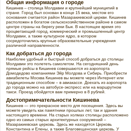
Общая информация о городе
Кишинев – столица Молдавии и крупнейший муниципий в
стране. Город был основан в конце 15 века, местом его
основания считается район Мазаракиевской церкви. Кишинев
расположен в богатом сельскохозяйственном районе в самом
центре страны на берегу реки Бык. В настоящее время это
процветающий город, коммерческий и промышленный центр
Молдавии, а также культурное ядро, в котором
сосредоточились крупные образовательные учреждения
различной направленности.
Как добраться до города
Наиболее удобный и быстрый способ добраться до столицы
Молдавии это полететь самолетом. На сегодняшний день
прямые рейсы в Кишинев совершаются из аэропорта
Домодедово компаниями Эйр Молдова и Сибирь. Приобрести
авиабилеты Москва Кишинев вы можете через Интернет или
традиционным способом – в авиакассе. Доехать из аэропорта
до города можно на автобусе-экспресс или на маршрутном
такси. Проезд обойдется вам примерно в 8 рублей.
Достопримечательности Кишинева
Кишинев — это прекрасное место для посещения. Здесь вы
можете увидеть как памятники прошлых лет, так и здания
настоящего времени. На старых холмах столицы расположено
одно из самых старых архитектурных сооружений –
Мазаракиевская церковь. Здесь же находятся Церковь
Константина и Елены, а также Благовещенская церковь. У