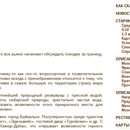
КАК СК
НОВОС
СТАРИ
Сре
4-10
1-3 
Карт
Усл
Спи
Спр
 то все рьяно начинают обсуждать поездки за границу,
ОПИСА
Мон
Ярм
Спи
чему-то как что-то второсортное и позволительное
Воен
ловек всегда с пренебрежением относится к тому, что
Крат
утевки в самую большую по территории страну мира
Про
о.
ОПИСА
упнейший природный резервуар с пресной водой,
Наг
ота сибирской природы, кристально чистая вода,
Пре
овать возможности этого прекрасного места для
Мет
зможно.
Мон
жен город Байкальск. Популярностью среди туристов
РЕСТА
т», «Эдельвейс», гостевой двор «Туровских» и др. С
КАРТЫ
 Хамар-Дабан, что открывает возможности горного