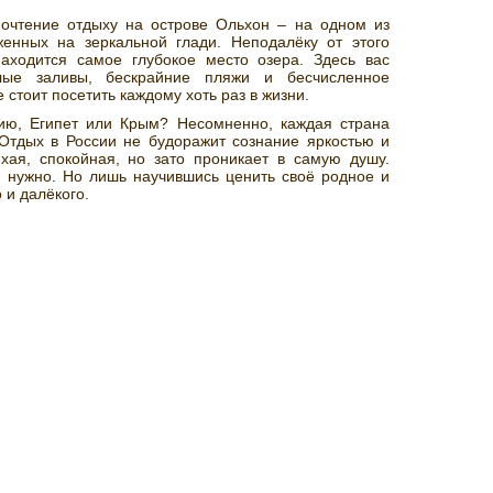
почтение отдыху на острове Ольхон – на одном из
женных на зеркальной глади. Неподалёку от этого
находится самое глубокое место озера. Здесь вас
лые заливы, бескрайние пляжи и бесчисленное
 стоит посетить каждому хоть раз в жизни.
ию, Египет или Крым? Несомненно, каждая страна
 Отдых в России не будоражит сознание яркостью и
ихая, спокойная, но зато проникает в самую душу.
и нужно. Но лишь научившись ценить своё родное и
 и далёкого.