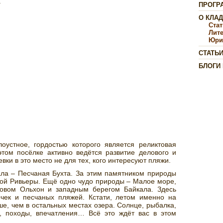
.
ПРОГР
О КЛА
Ста
Лит
Юри
СТАТЬ
БЛОГИ
оустное, гордостью которого является реликтовая
том посёлке активно ведётся развитие делового и
евки в это место не для тех, кого интересуют пляжи.
ла – Песчаная Бухта. За этим памятником природы
кой Ривьеры. Ещё одно чудо природы – Малое море,
овом Ольхон и западным берегом Байкала. Здесь
очек и песчаных пляжей. Кстати, летом именно на
е, чем в остальных местах озера. Солнце, рыбалка,
ва, походы, впечатления… Всё это ждёт вас в этом