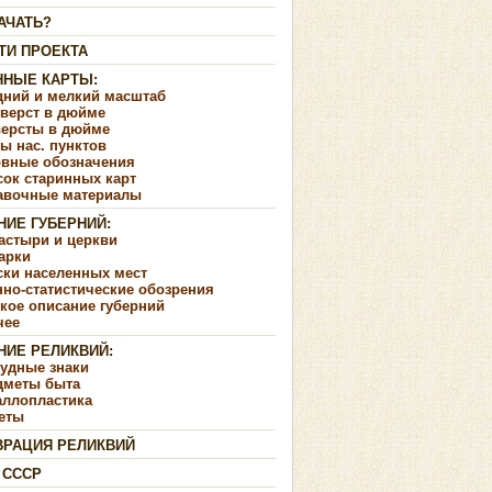
АЧАТЬ?
ТИ ПРОЕКТА
ННЫЕ КАРТЫ:
дний и мелкий масштаб
 верст в дюйме
версты в дюйме
ы нас. пунктов
овные обозначения
сок старинных карт
авочные материалы
НИЕ ГУБЕРНИЙ:
астыри и церкви
арки
ски населенных мест
но-статистические обозрения
кое описание губерний
чее
НИЕ РЕЛИКВИЙ:
рудные знаки
дметы быта
аллопластика
еты
ВРАЦИЯ РЕЛИКВИЙ
 СССР