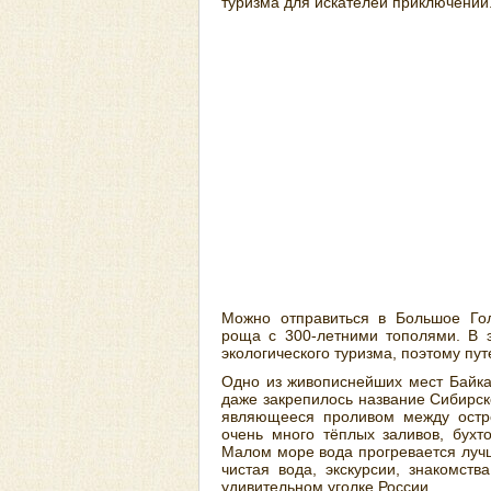
туризма для искателей приключений
Можно отправиться в Большое Гол
роща с 300-летними тополями. В э
экологического туризма, поэтому пут
Одно из живописнейших мест Байка
даже закрепилось название Сибирс
являющееся проливом между остр
очень много тёплых заливов, бухт
Малом море вода прогревается лучш
чистая вода, экскурсии, знакомст
удивительном уголке России.