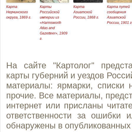
Карта
Карты
Карта
Карта путей
Нерчинского
Российской
Азиатской
сообщения
округа, 1869 г.
империи из
России, 1868 г.
Азиатской
«Harmsworth
России, 1901 г
Atlas and
Gazetteer», 1909
г.
На сайте "Картолог" предст
карты губерний и уездов Росси
материалы: ярмарки, списки 
прочие. Все материалы, предст
интернет или присланы читате
ответственности за ошибки и
обнаружены в опубликованных